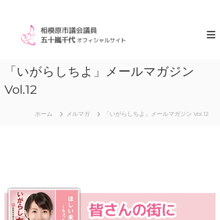
コ
ン
相
相
模
テ
模
原
ン
原
市
ツ
市
議
へ
「いがらしちよ」メールマガジン
会
議
ス
議
会
Vol.12
キ
員
五
ッ
プ
十
ホーム
メルマガ
「いがらしちよ」メールマガジン Vol.12
嵐
千
代
オ
フ
ィ
シ
ャ
ル