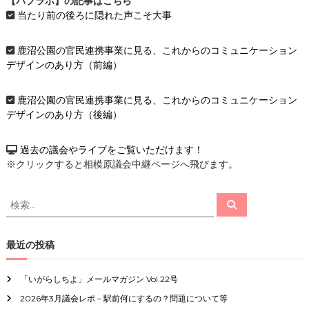
【パブラボ】の記事はこちら
ー
当たり前の後ろに隠れた声こそ大事
シ
鹿沼公園の官民連携事業に見る、これからのコミュニケーション
デザインのあり方（前編）
ョ
鹿沼公園の官民連携事業に見る、これからのコミュニケーション
ン
デザインのあり方（後編）
過去の議会やライブをご覧いただけます！
※クリックすると相模原議会中継ページへ飛びます。
検
検
索
索
対
象
最近の投稿
:
「いがらしちよ」メールマガジン Vol.22号
2026年3月議会レポ – 駅前何にするの？問題について等