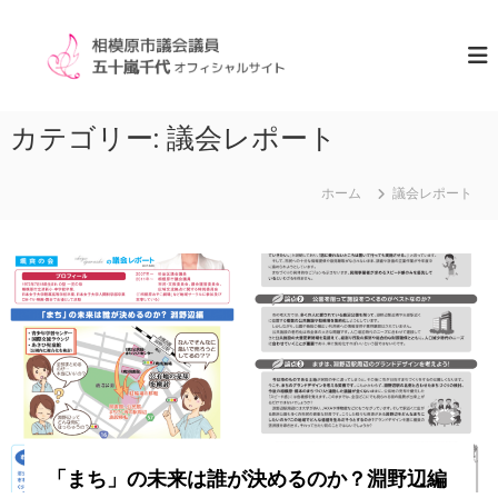
コ
ン
相
相
模
テ
模
原
ン
原
市
ツ
市
議
へ
カテゴリー:
議会レポート
会
議
ス
議
会
キ
員
五
ホーム
議会レポート
ッ
プ
十
嵐
千
代
オ
フ
ィ
シ
ャ
ル
「まち」の未来は誰が決めるのか？淵野辺編
サ